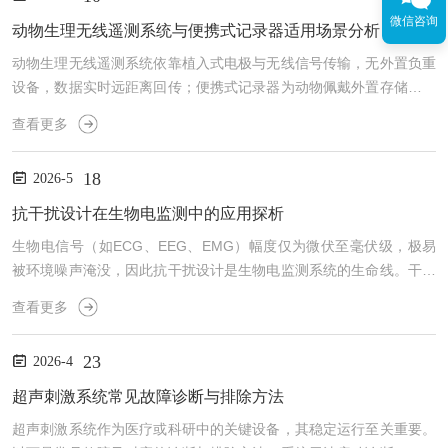
微信咨询
动物生理无线遥测系统与便携式记录器适用场景分析
动物生理无线遥测系统依靠植入式电极与无线信号传输，无外置负重
设备，数据实时远距离回传；便携式记录器为动物佩戴外置存储记录
仪，有线采集、本地存数据，二者适配截然不同的动物实验场景。无
查看更多
线遥测系统核心优势是无束缚、无负重干扰，适合清醒自由活动动物
长期监测。其一，行为学联动实验，如小鼠旷场、水迷宫、大鼠社交
18
2026-5
交互、大动物犬猴自由饲养，设备不会限制运动姿态，可同步采集心
电、体温、血压、肌电，排除穿戴器械带来的应激、活动受限偏差。
抗干扰设计在生物电监测中的应用探析
其二，慢性毒性与药效长期观察，可连续数周实时监测生理波动，
生物电信号（如ECG、EEG、EMG）幅度仅为微伏至毫伏级，极易
麻...
被环境噪声淹没，因此抗干扰设计是生物电监测系统的生命线。干扰
源可归为三类：一是工频干扰（50/60Hz），由市电电磁场耦合引
查看更多
入，是最顽固的噪声源；二是运动伪影，由电极-皮肤界面阻抗变化
引起，频率与呼吸、动作相关；三是电极极化噪声与放大器热噪声，
23
2026-4
属于系统固有噪声。硬件抗干扰是第一道防线。屏蔽设计采用导电外
壳包裹模拟前端，阻断空间电磁耦合；差分放大结构利用共模抑制比
超声刺激系统常见故障诊断与排除方法
（CMRR）将两电极间的共模噪声大幅衰减；右腿驱动（...
超声刺激系统作为医疗或科研中的关键设备，其稳定运行至关重要。