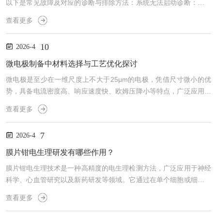
以下是常见故障及对应的诊断与排除方法：系统无法启动诊断：检查
电源连接是否稳固，电池是否充电，直流输入连接器是否安装正确。
查看更多
排除：确保所有电源连接无误，电池充满电，重新安装直流输入连接
器。若问题依旧，考虑电源模块故障，需专业维修。图像质量差或无
10
2026-4
图像诊断：观察图像是否模糊、有黑点或条纹，检查增益、亮度设置
是否合理。排除：调整显示器视角、亮度及增益；若仍无改善，可能
微电极制备中材料选择与工艺优化探讨
是镜片污染，需用专业清洁液擦拭透镜；若问题持续，考虑探头或
微电极是至少在一维尺度上不大于25μm的电极，凭借尺寸微小的优
内...
势，具备电流密度高、响应速度快、欧姆压降小等特点，广泛应用于
电化学检测、生物传感、神经科学、微流控等多个领域。其制备工艺
查看更多
的合理性的与规范性，直接决定了微电极的性能、稳定性及适用场
景。本文结合当前微电极制备的主流技术，梳理制备核心环节、关键
7
2026-4
工艺及注意事项，为相关研究与实践提供参考。一、材料选择材料是
微电极制备的基础，需根据应用场景需求，选择适配的电极材料、基
膜片钳电生理研发有哪些作用？
底材料及绝缘材料，不同材料的特性直接影响制备工艺与最终性
膜片钳电生理技术是一种高精度的电生理检测方法，广泛应用于神经
能。...
科学、心血管研究以及新药研发等领域。它通过在单个细胞或细胞膜
的一小部分上形成高阻抗密封，记录离子通道的电流变化，从而获得
查看更多
细胞电生理活动的详细信息。该技术在科研和研发中具有独特的优
势，对理解细胞功能和药物作用机制至关重要。膜片钳电生理研发的